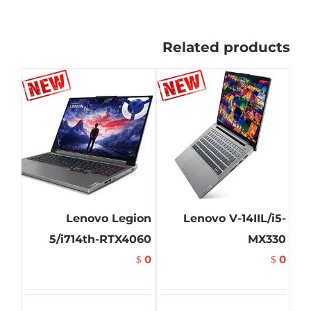
Related products
Lenovo Legion
Lenovo V-14IIL/i5-
5/i714th-RTX4060
MX330
0
0
$
$