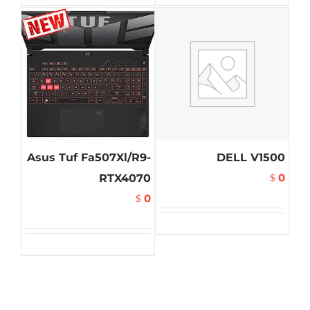
Asus Tuf Fa507Xl/R9-
DELL V1500
0
RTX4070
$
0
$