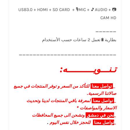
USB3.0 + HDMI + SD CARD + 🎙️MIC + 🎵AUDIO + 📷
CAM HD
____________________________
تـنـــويــــــــــه:
_
تواصل
معنا
للتأكد من السعر و توفر المنتجات في جميع
صالاتنا الرسمية.
_
تواصل
معنا
لمعرفة باقي المنتجات لدينا وتحديث
الاسعار والمواصفات *
_
نحن في دمشق
ونشحن الى جميع المحافظات
_
تواصل معنا
للحجز خلال نفس اليوم
.