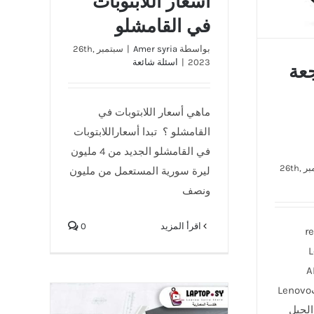
أسعار اللابتوبات
في القامشلو
بواسطة
Amer syria
|
سبتمبر 26th,
2023
|
اسئلة شائعة
راجعة
ماهي أسعار اللابتوبات في
القامشلو ؟ تبدا أسعاراللابتوبات
في القامشلو الجديد من 4 مليون
سبتمبر 26th,
ليرة سورية المستعمل من مليون
ونصف
‫اقرأ المزيد
0
ماهو معالج لابتوب review
L
A-
5800H ماهو جيل لابتوبLenovo
i؟ من الجيل