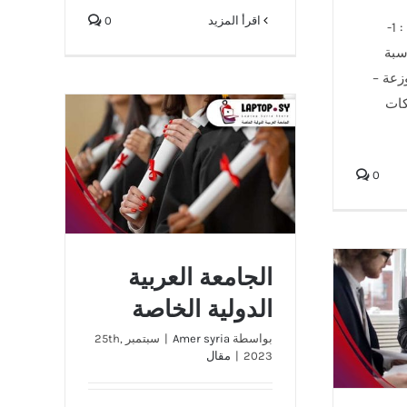
‫اقرأ المزيد
0
قسم هندسة المعلوماتية : 1-
سبة
زعة –
ة) 3- شبكات
0
الجامعة العربية الدولية الخاصة
الجامعة العربية
الدولية الخاصة
جامعة
بواسطة
Amer syria
|
سبتمبر 25th,
2023
|
مقال
ة