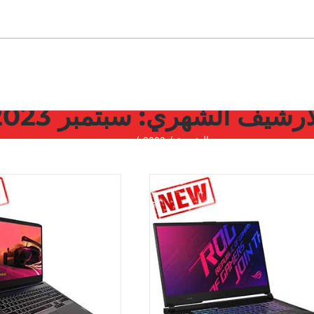
لأرشيف الشهري:
سبتمبر 2023
الرئيسية
2023
سبتمبر
Asus ROG G512RC review
review م
مراجعة
deapad 15ACH6