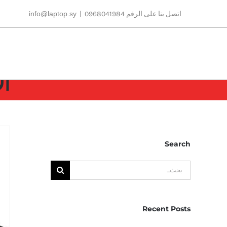
Ski
اتصل بنا على الرقم 0968041984
|
info@laptop.sy
t
conten
ا
Search
البحث
عن:
Recent Posts