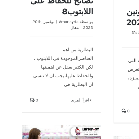
نصائح للحفاظ على
اللابتوب8
نين
بواسطة
Amer syria
|
نوفمبر 20th,
2023
|
مقال
سمبر 31st,
البطارية من اهم
العناصرالموجودة في اللابتوب ،
 التى
لكن الكثير يغفل عن اهميتها
ستعرض
والحفاظ عليها،يجب ان لا ننسى
ميزة،
ان البطارية هي
‫اقرأ المزيد
0
0