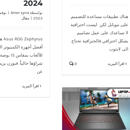
2024
بواسطة
Amer syria
|
هناك تطبيقات مساعدة للتصميم
2023
|
مقال
على موبايل لكن ليست احترافية
لا تساعدك على عمل تصاميم
ephyrus
بشكل احترافي فالحترافية تحتاج
أفضل أجهزة الكمبيوتر ا
الى لابتوب
للألعاب بمقاس
شراؤها حالياً. فبوزن يزيد 
‫اقرأ المزيد
0
عن
‫اقرأ المزيد
افضل وارخص لابتوب للالعاب