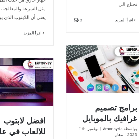
تحتاج الى
مثل السرعة والمعالجة، 
يعني أن اللابتوب الذي ي
‫اقرأ المزيد
0
‫اقرأ المزيد
برامج تصميم غرافيك بالموبايل
افضل لابتوب للالعاب 
2024
برامج تصميم
غرافيك بالموبايل
افضل لابتوب
بواسطة
Amer syria
|
نوفمبر 11th,
للالعاب في عا
2023
|
مقال