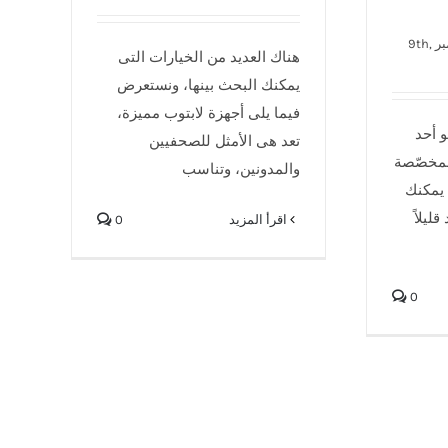
نوفمبر 9th,
هناك العديد من الخيارات التى
يمكنك البحث بينها، ونستعرض
فيما يلى أجهزة لابتوب مميزة،
Asus ROG Z هو أحد
تعد هى الأمثل للصحفيين
لمخصّصة
والمدونين، وتناسب
 15 بوصة يمكنك
قليلاً
‫اقرأ المزيد
0
0