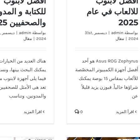
افضل لابتوب
افضل لابتوب
للالعاب في عام
للكتابة و المدو
2025
والصحفيين 2025
بواسطة
admin
|
ديسمبر 31st,
بواسطة
admin
|
دي
2024
|
مقال
2024
|
مقال
Asus ROG Zephyrus هو أحد
هناك العديد من الخيارات
أفضل أجهزة الكمبيوتر المخصّصة
يمكنك البحث بينها، ون
للألعاب بمقاس 15 بوصة يمكنك
فيما يلى أجهزة لابتوب م
شراؤها حالياً. فبوزن يزيد قليلاً
تعد هى الأمثل للصحفيين
عن
والمدونين، وتناسب
‫اقرأ المزيد
0
‫اقرأ المزيد