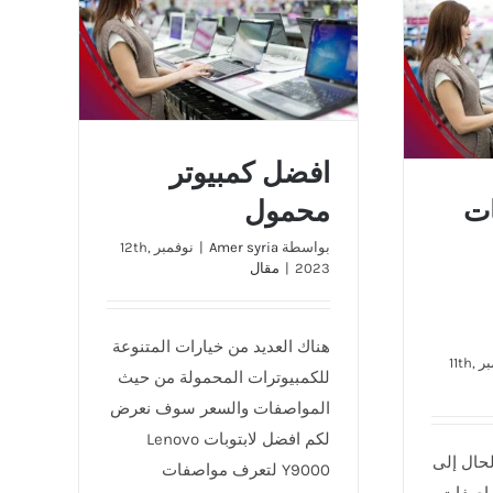
افضل كمبيوتر محمول
كن للكتاب
ليها
افضل كمبيوتر
وبات
محمول
بواسطة
Amer syria
|
نوفمبر 12th,
2023
|
مقال
هناك العديد من خيارات المتنوعة
نوفمبر 11th,
للكمبيوترات المحمولة من حيث
المواصفات والسعر سوف نعرض
لكم افضل لابتوبات Lenovo
لحال إلى
Y9000 لتعرف مواصفات
واصفات