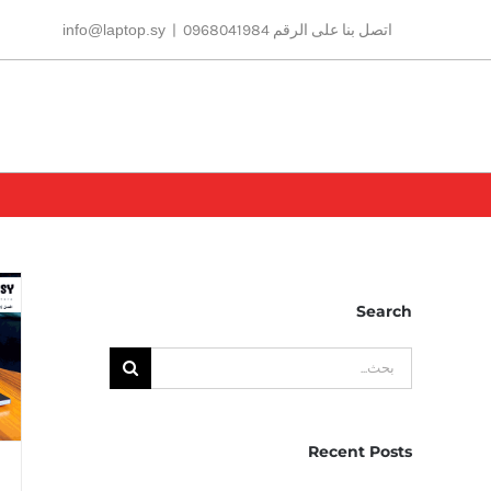
Ski
اتصل بنا على الرقم 0968041984
|
info@laptop.sy
t
conten
Search
البحث
عن:
Recent Posts