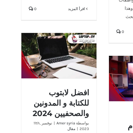
وهذا
‫اقرأ المزيد
0
بحث
0
افضل لابتوب للكتابة و المدونين
والصحفيين 2024
في عام
افضل لابتوب
للكتابة و المدونين
والصحفيين 2024
بواسطة
Amer syria
|
نوفمبر 11th,
م
2023
|
مقال