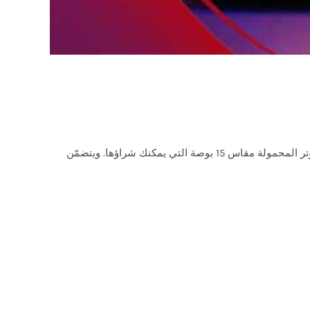
هو أحد أفضل أجهزة الكمبيوتر المخصّصة للألعاب بمقاس 15 بوصة يمكنك شراؤها حالياً.، يعد جهاز Zephyrus G15 أحد أخف أجهزة الكمبيوتر المحمولة مقاس 15 بوصة التي يمكنك شراؤها. ويتضمّن