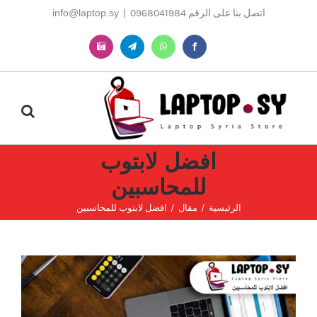
Ski
اتصل بنا على الرقم 0968041984
|
info@laptop.sy
t
conten
Instagram
Telegram
WhatsApp
Facebook
افضل لابتوب
للمحاسبين
الرئيسية
مقال
افضل لابتوب للمحاسبين
مشاهدة
صورة
أكبر