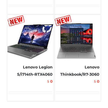
Lenovo Legion
Lenovo
5/i714th-RTX4060
Thinkbook/R7-3060
0
0
$
$