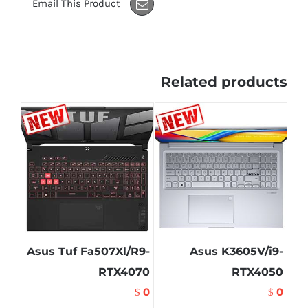
Email This Product
Related products
Asus Tuf Fa507Xl/R9-
Asus K3605V/i9-
RTX4070
RTX4050
0
0
$
$