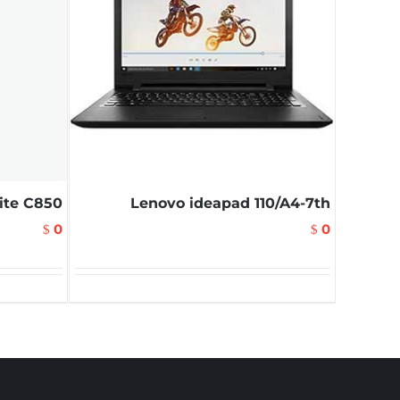
ite C850
Lenovo ideapad 110/A4-7th
0
0
$
$