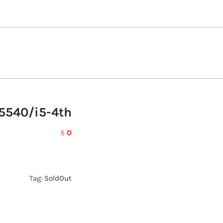
E5540/i5-4th
0
$
Tag:
SoldOut