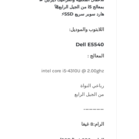
بمعالج i5 من الجيل الرابع🚀
هارد سوبر سريع SSD⚡️
اللابتوب والموديل:
Dell E5540
المعالج :
intel core i5-4310U @ 2.00ghz
رباعي النواة
من الجيل الرابع
—————-
الرام:8 غيغا