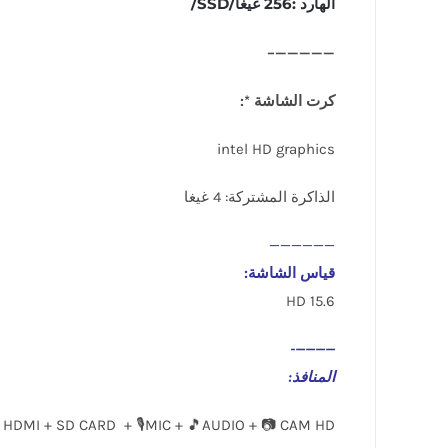
الهارد :256 غيغا/SSD/
—————–
كرت الشاشة *:
intel HD graphics
الذاكرة المشتركة: 4 غيغا
——————
قياس الشاشة:
15.6 HD
————-
المنافذ
:
 HDMI + SD CARD + 🎙️MIC + 🎵AUDIO + 📷 CAM HD