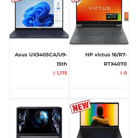
Asus UX3405CA/U9-
HP victus 16/R7-
15th
RTX4070
1,175
0
$
$