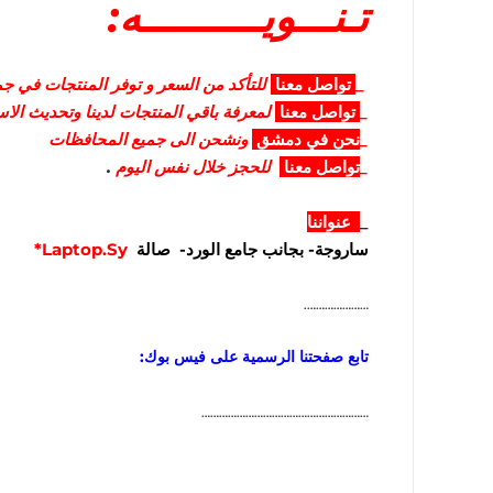
تـنـــويــــــــــه:
_
تواصل
معنا
للتأكد من السعر و توفر المنتجات في جمي
_
تواصل
معنا
لمعرفة باقي المنتجات لدينا وتحديث الا
_
نحن في دمشق
ونشحن الى جميع المحافظات
_
تواصل معنا
للحجز خلال نفس اليوم
.
_
عنواننا
ساروجة- بجانب جامع الورد- صالة
Laptop.Sy*
………………….
تابع صفحتنا الرسمية على فيس بوك:
…………………………………………………