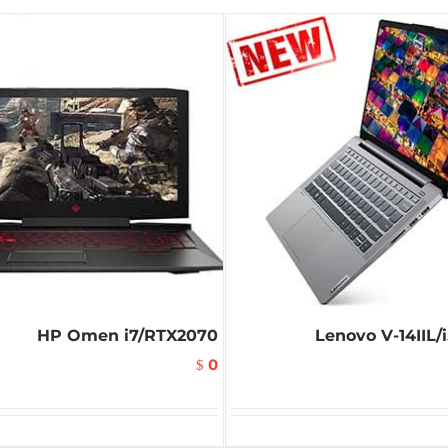
HP Omen i7/RTX2070
Lenovo V-14IIL/
0
$