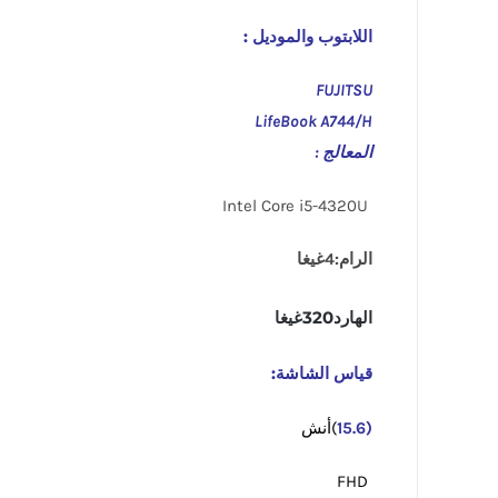
اللابتوب والموديل :
FUJITSU
LifeBook A744/H
المعالج :
Intel Core i5-4320U
الرام:4غيغا
الهارد320غيغا
قياس الشاشة:
(15.6
)أنش
FHD