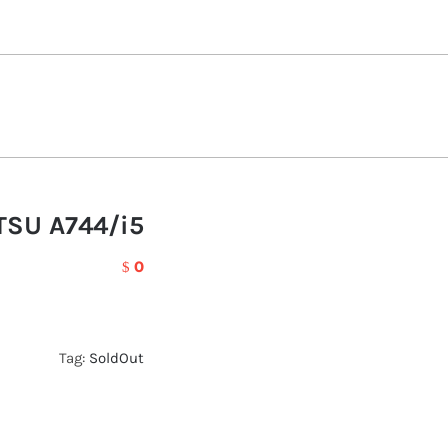
TSU A744/i5
0
$
Tag:
SoldOut