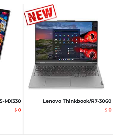
i5-MX330
Lenovo Thinkbook/R7-3060
0
0
$
$