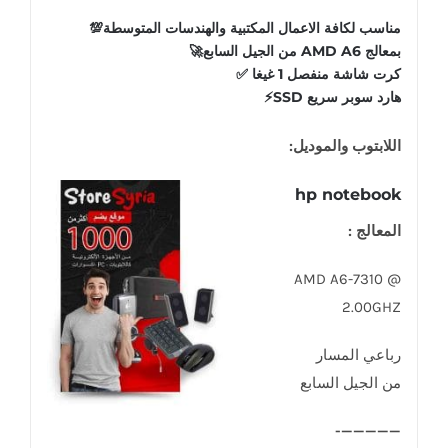
مناسب لكافة الاعمال المكتبية والهندسات المتوسطة💯
بمعالج AMD A6 من الجيل السابع🚀
كرت شاشة منفصل 1 غيغا ✅️
هارد سوبر سريع SSD⚡️
اللابتوب والموديل:
hp notebook
المعالج :
AMD A6-7310 @
2.00GHZ
رباعي المسار
من الجيل السابع
—————-