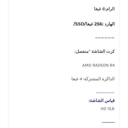
الرام:6 غيغا
الهارد :256 غيغا/SSD/
—————–
كرت الشاشة *منفصل:
AMD RADEON R4
الذاكرة المشتركة: 4 غيغا
——————
قياس الشاشة:
15.6 HD
————-