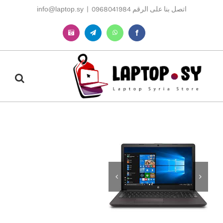
Ski
اتصل بنا على الرقم 0968041984
|
info@laptop.sy
t
conten
Instagram
Telegram
WhatsApp
Facebook