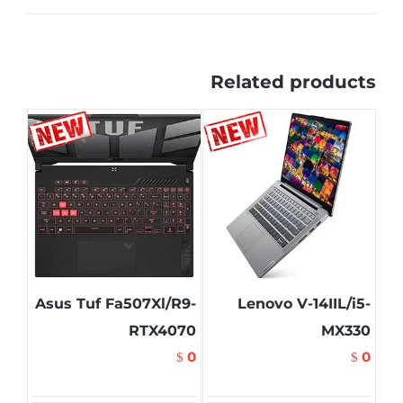
Related products
Asus Tuf Fa507Xl/R9-
Lenovo V-14IIL/i5-
RTX4070
MX330
0
0
$
$