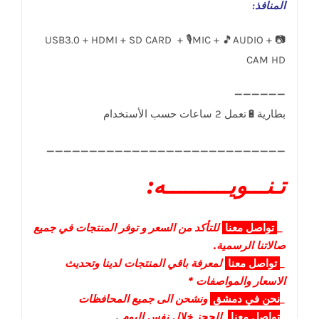
المنافذ
:
USB3.0 + HDMI + SD CARD + 🎙️MIC + 🎵AUDIO + 📷
CAM HD
____________________________
تـنـــويــــــــــه:
_
تواصل
معنا
للتأكد من السعر و توفر المنتجات في جميع
صالاتنا الرسمية.
_
تواصل
معنا
لمعرفة باقي المنتجات لدينا وتحديث
الاسعار والمواصفات *
_
نحن في دمشق
ونشحن الى جميع المحافظات
_
تواصل معنا
للحجز خلال نفس اليوم
.