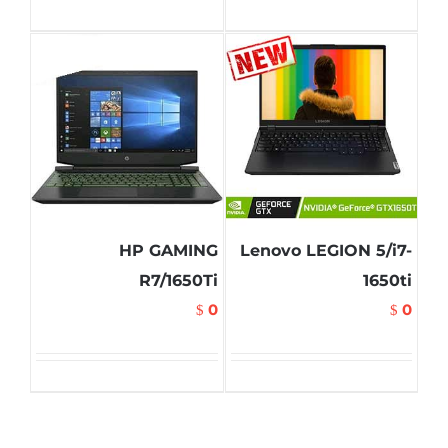
HP GAMING
Lenovo LEGION 5/i7-
R7/1650Ti
1650ti
0
0
$
$