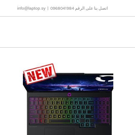
Ski
اتصل بنا على الرقم 0968041984
|
info@laptop.sy
t
conten