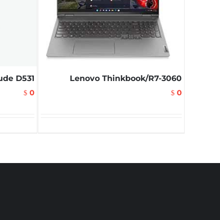
ude D531
Lenovo Thinkbook/R7-3060
0
0
$
$