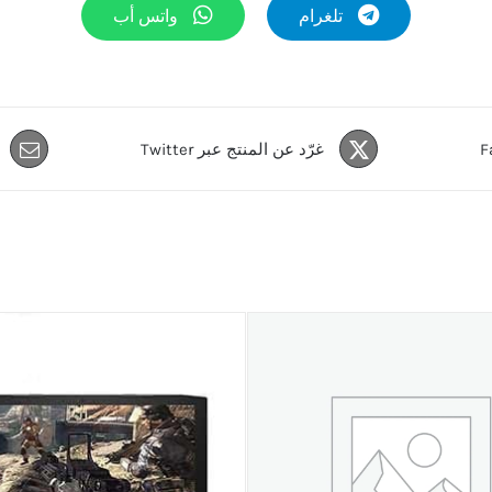
تلغرام
واتس أب
غرّد عن المنتج عبر Twitter