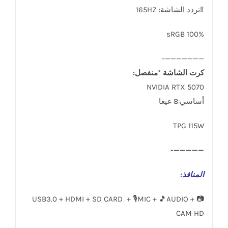
‼تردد الشاشة: 165HZ
sRGB 100%
———————–
كرت الشاشة *منفصل:
NVIDIA RTX 5070
أساسي:8 غيغا
TPG 115W
—————-
المنافذ
:
USB3.0 + HDMI + SD CARD + 🎙️MIC + 🎵AUDIO + 📷
CAM HD