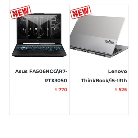
Asus FA506NCG\R7-
Lenovo
RTX3050
ThinkBook/i5-13th
770
525
$
$