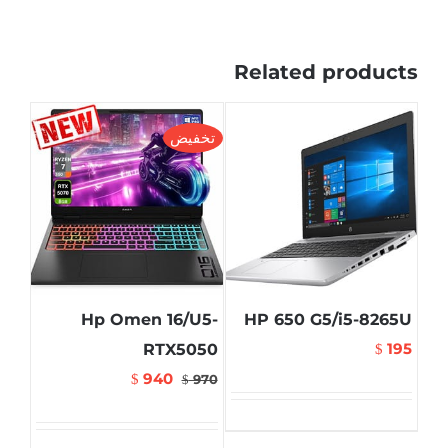
Related products
تخفيض
Hp Omen 16/U5-
HP 650 G5/i5-8265U
195
RTX5050
$
940
$
970
$