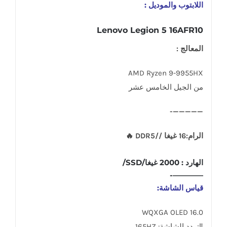
اللابتوب والموديل :
Lenovo Legion 5 16AFR10
المعالج :
AMD Ryzen 9-9955HX
من الجيل الخامس عشر
—————-
الرام:16 غيغا //DDR5 🔥
الهارد : 2000 غيغا/SSD/
————-
قياس الشاشة:
16.0 WQXGA OLED
‼تردد الشاشة: 165HZ