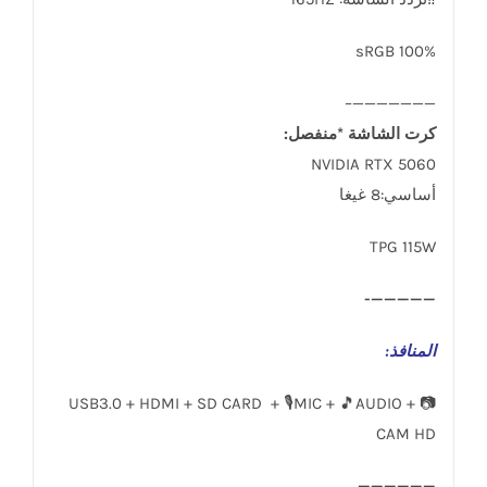
sRGB 100%
———————–
كرت الشاشة *منفصل:
NVIDIA RTX 5060
أساسي:8 غيغا
TPG 115W
—————-
المنافذ
:
USB3.0 + HDMI + SD CARD + 🎙️MIC + 🎵AUDIO + 📷
CAM HD