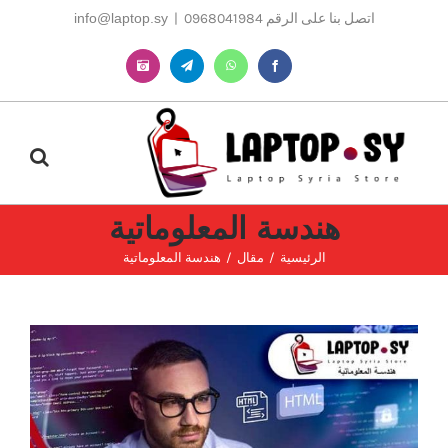
Ski
اتصل بنا على الرقم 0968041984
|
info@laptop.sy
t
conten
Instagram
Telegram
WhatsApp
Facebook
هندسة المعلوماتية
الرئيسية
مقال
هندسة المعلوماتية
مشاهدة
صورة
أكبر