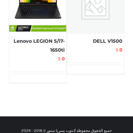
Lenovo LEGION 5/i7-
DELL V1500
0
1650ti
$
0
$
جميع الحقوق محفوظة لابتوب سيريا ستور © 2018 -
2026