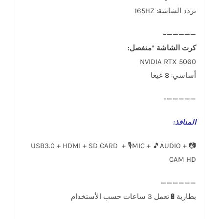
تردد الشاشة: 165HZ
—————–
كرت الشاشة *منفصل:
NVIDIA RTX 5060
أساسي: 8 غيغا
—————-
المنافذ
:
USB3.0 + HDMI + SD CARD + 🎙️MIC + 🎵AUDIO + 📷
CAM HD