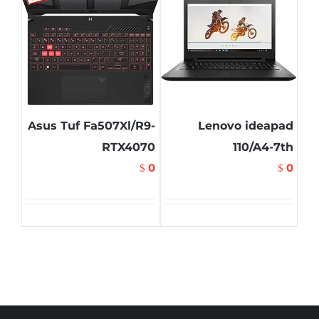
Asus Tuf Fa507Xl/R9-
Lenovo ideapad
RTX4070
110/A4-7th
0
0
$
$